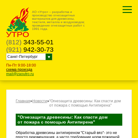
АО «Утро» – разработка и
производство огнезащитных
материалов для древесины,
текстиля, металла и воздуховодов;
проведение огнезащитных работ с
1991 года.
(812)
343-55-01
(921)
942-30-73
Санкт-Петербург
Пн-Пт 9:00-18:00
схема проезда
mail@zaoutro.ru
Главная
»
Новости
»
"Огнезащита древесины: Как спасти дом
от пожара с помощью Антипирена"
"Огнезащита древесины: Как спасти дом
от пожара с помощью Антипирена"
Обработка древесины антипиреном "Старый вяз"- это не
просто рекомендация, а часто требование норм пожарной