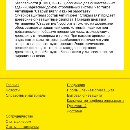
безопасности (СНиП, ФЗ-123), особенно для общественных
зданий, каркасных домов, стропильных систем. Что такое
Антипирен "Старый вяз"? И как он работает?
Огнебиозащитный состав Антипирен " Старый вяз" придает
древесине огнезащитные свойства. Принцип действия
Антипирена "Старый вяз", состоит в том, что на древесине
образовывается защитный слой, который плавится под
действием огня, образуя негорючую корку, изолирующую
древесину от кислорода и тепла. При нагреве древесины
выделяются газы, которые разбавляют горючие летучие
вещества и препятствуют горению. Эндотермические
реакции поглощают тепло, охлаждая поверхность
древесины, способствуют образованию угля всесто горючх
пиролизных газов.
Главная
Продукция
Новости
Промышленная огнезащита
Справочные материалы
Бытовая огнезащита
Калькулатор подбора огнезащиты
Где купить?
Доставка
Сотрудничество
Стать дилером
Стать поставщиком